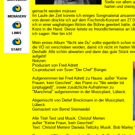
Stelle vor allem
harten und stein
gemacht werden müssen.
Im Laufe der Zeit konnte ich einiges Songmaterial ansamm
von denen drückte ich auf dem Fischmob-Konzert am 27.0
ich in einer waghalsigen Aktion die Bühne geentert hatte,
Koze in die Hand. Dieser leitete es freundlicherweise an Ul
ich sagen: Hier bin ich!
Mein erstes Album "Nicht wie Du" sollte eigentlich schon 
die VÖ ist verschoben worden, damit ich nicht im harten 
Deshalb: Alle schön abwarten und dann das gute Stück er
aufgeht!
Notizen:
Produziert von Fred Adrett
Co-produziert von Sven "Der Chef" Bünger.
Aufgenommen bei Fred Adrett zu Hause. außer "Keine
Frauen, kein Geschrei", das Piano zu "Nie wieder tot
(unplugged)", sowie zusätzliche Aufnahmen zu
"Manchmal" aufgenommen in der Musicplant, Lübeck.
Abgemischt von Detlef Brockmann in der Musicplant,
Lübeck.
Gemastert von Bernd Steinwedel
Alle Titel Text und Musik: Christof Merten
außer "Keine Fraun, kein Geschrei":
Text: Christof Merten/ Daniela Telitzky Musik: Bob Marley 