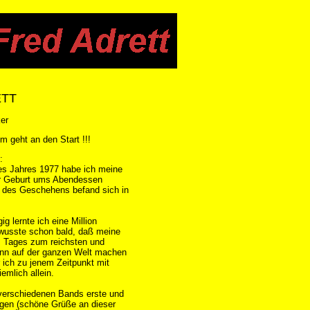
ETT
er
um geht an den Start !!!
:
es Jahres 1977 habe ich meine
er Geburt ums Abendessen
t des Geschehens befand sich in
g lernte ich eine Million
wusste schon bald, daß meine
 Tages zum reichsten und
nn auf der ganzen Welt machen
 ich zu jenem Zeitpunkt mit
emlich allein.
verschiedenen Bands erste und
ngen (schöne Grüße an dieser