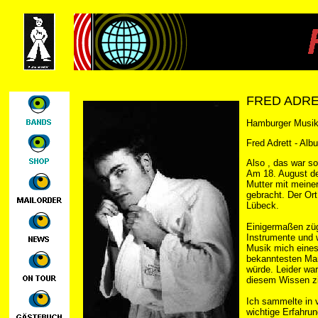
FRED ADR
Hamburger Musik
Fred Adrett - Alb
Also , das war so
Am 18. August d
Mutter mit mein
gebracht. Der Or
Lübeck.
Einigermaßen zügi
Instrumente und 
Musik mich eines
bekanntesten Ma
würde. Leider war
diesem Wissen zi
Ich sammelte in 
wichtige Erfahru