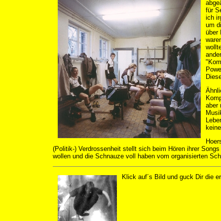
abgeä
für S
ich i
um d
über 
waren
wollt
ander
"Komm
Power
Dies
Ähnli
Kompo
aber 
Musik
Leben
keine
Hoers
(Politik-) Verdrossenheit stellt sich beim Hören ihrer Songs
wollen und die Schnauze voll haben vom organisierten Sch
Klick auf´s Bild und guck Dir die