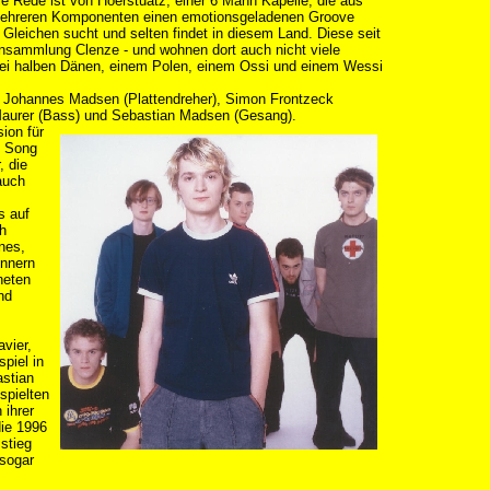
ie Rede ist von Hoerstuatz, einer 6 Mann Kapelle, die aus
ehreren Komponenten einen emotionsgeladenen Groove
 Gleichen sucht und selten findet in diesem Land. Diese seit
nsammlung Clenze - und wohnen dort auch nicht viele
ei halben Dänen, einem Polen, einem Ossi und einem Wessi
 Johannes Madsen (Plattendreher), Simon Frontzeck
o Maurer (Bass) und Sebastian Madsen (Gesang).
ion für
n Song
, die
auch
s auf
ch
nnes,
innern
neten
nd
vier,
piel in
astian
spielten
 ihrer
die 1996
stieg
 sogar