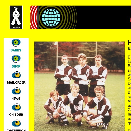
K
E
L
B
s
w
S
D
w
B
s
a
a
C
I
p
g