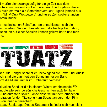
d mußte sich zwangsläufig für einige Zeit aus dem
obte er nun vorerst am Computer aus. Ein Ergebnis dieser
s auch erstmals als Scratcher versucht. Irgend jemand aus
um "MTV-Quix Wettbewerb" und kurze Zeit später standen
komm Bühne....
s musikalischen Schaffens, so entschlossen sich die
r anzugehen. Seitdem besteht auch die heutige Formation,
stian ihn auf einer Session kennen gelernt hatte und man
te.
en. Als Sänger schreibt er überwiegend die Texte und Musik
och sind die dann fertigen Songs immer ein Band -
mmt die Musik immer im Proberaum verpasst.
uckvollen Band ist die in diesem Winter erscheinende EP
 die alle sehr persönliche Geschichten erzählen bzw.
 und aufrütteln sollen - ohne dass wir mit dem erhobenen
spiration für den Titelsong kam Sebastian durch den Film
 von innen aufmischen".
tuatz Backstage Dieses Statement befindet sich nun leicht