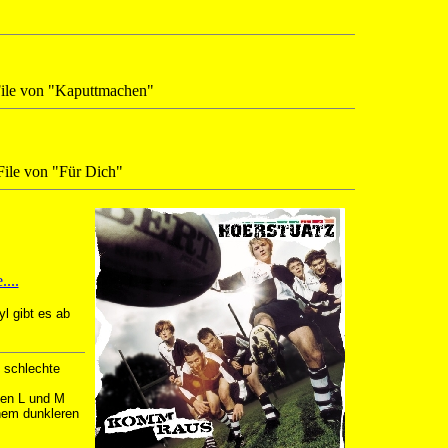
le von "Kaputtmachen"
ile von "Für Dich"
...
 gibt es ab
 schlechte
ßen L und M
inem dunkleren