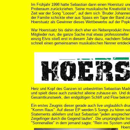
Im Frühjahr 1998 hatte Sebastian dann einen Hoersturz un
Proberaum zurückziehen. Seine musikalische Kreativität t
Zeit war der Song "Looser", auf dem sich `Bruder Johanne
der Familie schickte eher aus Spass ein Tape der Band z
Hoerstuatz als Gewinner dieses Wettbewerbs auf der Pop
War Hoerstuatz bis dahin doch eher ein Nebenprodukt ihre
Mitglieder nun, die ganze Sache mal etwas professionelle
einzig Elvis stieß erst in diesem Jahr dazu, nachdem Seba
schnell einen gemeinsamen musikalischen Nenner entdeck
Herz und Kopf des Ganzen ist unbestritten Sebastian Mads
und spielt diese auch zunächst alleine zuhause ein. Und d
Gesamtkunstwerk, den endgültigen Schliff und Flow beko
Ein erstes Zeugnis dieser gerade auch live unglaublich dr
"Komm Raus". Auf dieser EP werden 5 Songs zu hören sein,
Statements abliefern und laut Sebastian "jeden ansprechen
Zeigefinger durch die Gegend laufen". Die ursprüngliche In
"Sonnenallee" in dem jemand sagte: "Rein ins System und
Hoers