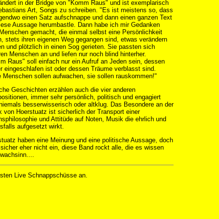
ndert in der Bridge von "Komm Raus" und ist exemplarisch
ebastians Art, Songs zu schreiben. "Es ist meistens so, dass
rgendwo einen Satz aufschnappe und dann einen ganzen Text
iese Aussage herumbastle. Dann habe ich mir Gedanken
Menschen gemacht, die einmal selbst eine Persönlichkeit
, stets ihren eigenen Weg gegangen sind, etwas verändern
en und plötzlich in einen Sog gerieten. Sie passten sich
en Menschen an und liefen nur noch blind hinterher.
 Raus" soll einfach nur ein Aufruf an Jeden sein, dessen
 eingeschlafen ist oder dessen Träume verblasst sind.
e Menschen sollen aufwachen, sie sollen rauskommen!"
che Geschichten erzählen auch die vier anderen
sitionen, immer sehr persönlich, politisch und engagiert
niemals besserwisserisch oder altklug. Das Besondere an der
 von Hoerstuatz ist sicherlich der Transport einer
sphilosophie und Attitüde auf Noten, Musik die ehrlich und
sfalls aufgesetzt wirkt.
tuatz haben eine Meinung und eine politische Aussage, doch
 sicher eher nicht ein, diese Band rockt alle, die es wissen
wachsinn....
 ersten Live Schnappschüsse an.