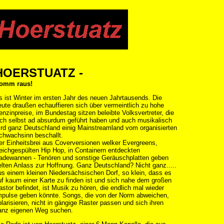
HOERSTUATZ -
omm raus!
s ist Winter im ersten Jahr des neuen Jahrtausends. Die
eute draußen echauffieren sich über vermeintlich zu hohe
enzinpreise, im Bundestag sitzen beleibte Volksvertreter, die
ich selbst ad absurdum geführt haben und auch musikalisch
ird ganz Deutschland einig Mainstreamland vom organisierten
chwachsinn beschallt.
er Einheitsbrei aus Coverversionen welker Evergreens,
eichgespülten Hip Hop, in Containern entdeckten
adewannen - Tenören und sonstige Geräuschplatten geben
elten Anlass zur Hoffnung. Ganz Deutschland? Nicht ganz.....
us einem kleinen Niedersächsischen Dorf, so klein, dass es
uf kaum einer Karte zu finden ist und sich nahe dem großen
astor befindet, ist Musik zu hören, die endlich mal wieder
mpulse geben könnte. Songs, die von der Norm abweichen,
olarisieren, nicht in gängige Raster passen und sich ihren
anz eigenen Weg suchen.