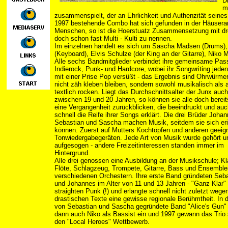
D
m
zusammenspielt, der an Ehrlichkeit und Authenzität seines
1997 bestehende Combo hat sich gefunden in der Häusera
Menschen, so ist die Hoerstuatz Zusammensetzung mit dr
doch schon fast Multi - Kulti zu nennen.
Im einzelnen handelt es sich um Sascha Madsen (Drums),
(Keyboard), Elvis Schulze (der King an der Gitarre), Nik
Alle sechs Bandmitglieder verbindet ihre gemeinsame Pass
Indierock, Punk- und Hardcore, wobei ihr Songwriting jede
mit einer Prise Pop versüßt - das Ergebnis sind Ohrwürmer
nicht zäh kleben bleiben, sondern sowohl musikalisch als 
textlich rocken. Liegt das Durchschnittsalter der Junx auch
zwischen 19 und 20 Jahren, so können sie alle doch bereit
eine Vergangenheit zurückblicken, die beeindruckt und au
schnell die Reife ihrer Songs erklärt. Die drei Brüder Joha
Sebastian und Sascha machen Musik, seitdem sie sich er
können. Zuerst auf Mutters Kochtöpfen und anderen geeig
Tonwiedergabegeräten. Jede Art von Musik wurde gehört u
aufgesogen - andere Freizeitinteressen standen immer im
Hintergrund.
Alle drei genossen eine Ausbildung an der Musikschule; Kla
Flöte, Schlagzeug, Trompete, Gitarre, Bass und Ensembles
verschiedenen Orchestern. Ihre erste Band gründeten Seb
und Johannes im Alter von 11 und 13 Jahren - "Ganz Klar" 
straighten Punk (!) und erlangte schnell nicht zuletzt wegen
drastischen Texte eine gewisse regionale Berühmtheit. In 
von Sebastian und Sascha gegründete Band "Alice's Gun" 
dann auch Niko als Bassist ein und 1997 gewann das Trio
den "Local Heroes" Wettbewerb.