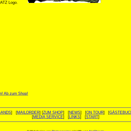
UATZ Logo.
n! Ab zum Shop!
BANDS
] [
MAILORDER
] [
ZUM SHOP
] [
NEWS
] [
ON TOUR
] [
GÄSTEBUC
[
MEDIA SERVICE
] [
LINKS
] [
START
]